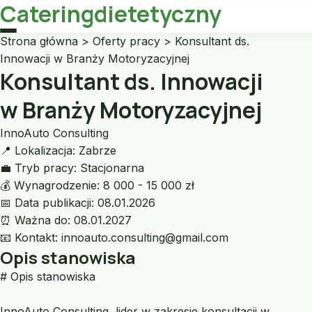
Cateringdietetyczny
Strona główna
>
Oferty pracy
>
Konsultant ds.
Innowacji w Branży Motoryzacyjnej
Konsultant ds. Innowacji
w Branży Motoryzacyjnej
InnoAuto Consulting
📍
Lokalizacja:
Zabrze
💼
Tryb pracy:
Stacjonarna
💰
Wynagrodzenie:
8 000 - 15 000 zł
📅
Data publikacji:
08.01.2026
⏰
Ważna do:
08.01.2027
📧
Kontakt:
innoauto.consulting@gmail.com
Opis stanowiska
# Opis stanowiska
InnoAuto Consulting, lider w zakresie konsultacji w